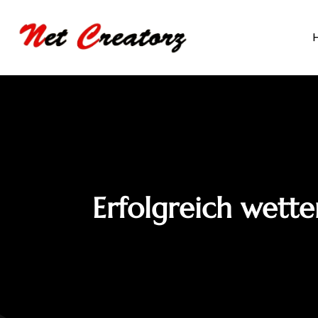
Erfolgreich wette