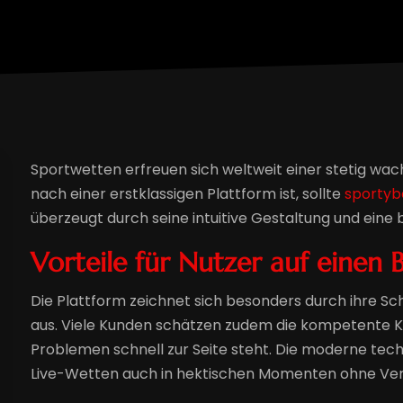
Sportwetten erfreuen sich weltweit einer stetig wac
nach einer erstklassigen Plattform ist, sollte
sportyb
überzeugt durch seine intuitive Gestaltung und eine
Vorteile für Nutzer auf einen B
Die Plattform zeichnet sich besonders durch ihre Sch
aus. Viele Kunden schätzen zudem die kompetente K
Problemen schnell zur Seite steht. Die moderne tech
Live-Wetten auch in hektischen Momenten ohne Ver