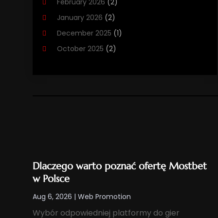
February 2026
(2)
Graphic Design
(2)
January 2026
(2)
Information Technology And Services
(9)
December 2025
(1)
Internet
(1)
October 2025
(2)
Internet Cafe
(1)
September 2025
(4)
Internet Marketing
(49)
July 2025
(1)
Internet Marketing Service
(4)
May 2025
(2)
Internet Service Provider
(8)
March 2025
(1)
Ireland-Online-Casinos.co.com
(1)
February 2025
(1)
IT Services
(12)
January 2025
(4)
Lets-Talk-Mortgages.co.uk
(1)
November 2024
(2)
Margareteggleton.co.uk
(1)
Dlaczego warto poznać ofertę Mostbet
October 2024
(1)
Nimbnet.com
(1)
w Polsce
September 2024
(3)
Search Engine Optimization
(4)
Aug 6, 2026
|
Web Promotion
August 2024
(3)
SEO
(12)
Wybór odpowiedniej platformy do gier