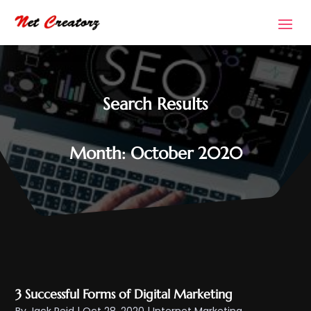
Search Results
Month:
October 2020
3 Successful Forms of Digital Marketing
By
Jack Reid
|
Oct 28, 2020
|
Internet Marketing