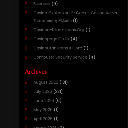
Business
(9)
Casino-Exoterikou.gr.com – Casino Χωρισ
Ταυτοποιηση Ελλαδα
(1)
Casinon-Utan-Licens.org
(1)
Casinopage.co.uk
(4)
Casinoutanlicens.it.com
(1)
Computer Security Service
(4)
Computer Security Services
(1)
Archives
Computer Support And Services
(11)
August 2026
(131)
Computers
(40)
July 2026
(231)
Customer Support
(3)
June 2026
(6)
Digital Design And Development
(3)
May 2026
(1)
Digital Marketing Agency
(8)
April 2026
(1)
Email Marketing
(2)