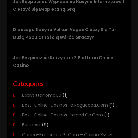
Jak Rozpoznać Wypłacalne Kasyna Internetowe I
Cieszyć Się Bezpieczną Grą
Dlaczego Kasyno Vulkan Vegas Cieszy Się Tak
Dużą Popularnością Wśród Graczy?
Jak Bezpiecznie Korzystać Z Platform Online
Casino
Categories
Babysitterroma.eu
(1)
Best-Online-Casinos-Ie.rogueaba.com
(1)
Best-Online-Casinos-Ireland.co.com
(1)
Business
(9)
Casino-Exoterikou.gr.com – Casino Χωρισ